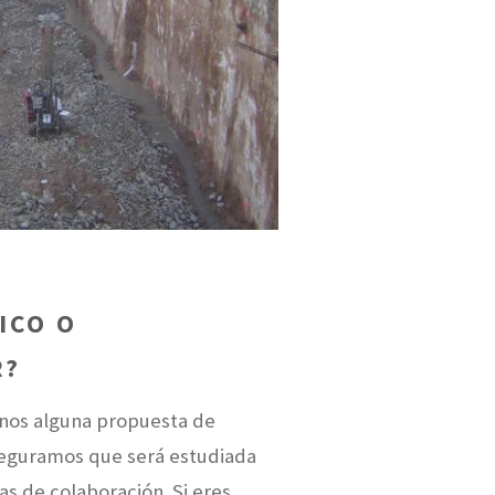
ICO O
R?
znos alguna propuesta de
seguramos que será estudiada
s de colaboración. Si eres