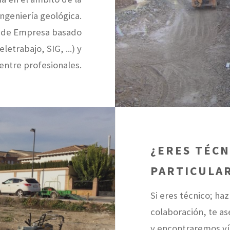
ingeniería geológica.
 de Empresa basado
letrabajo, SIG, ...) y
entre profesionales.
¿ERES TÉCN
PARTICULA
Si eres técnico; ha
colaboración, te a
y encontraremos vía