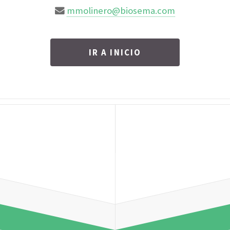
mmolinero@biosema.com
IR A INICIO