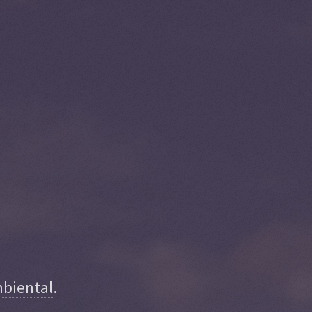
mbiental
.